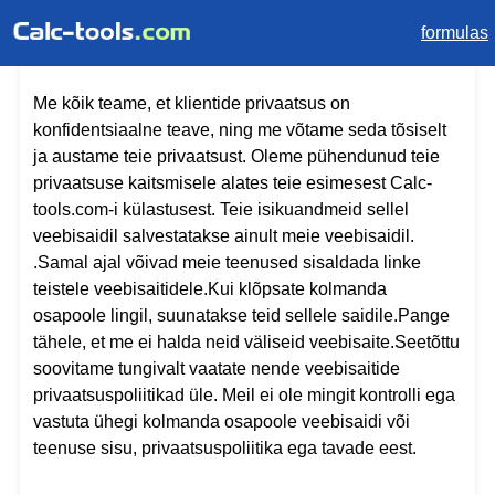
formulas
Me kõik teame, et klientide privaatsus on
konfidentsiaalne teave, ning me võtame seda tõsiselt
ja austame teie privaatsust. Oleme pühendunud teie
privaatsuse kaitsmisele alates teie esimesest Calc-
tools.com-i külastusest. Teie isikuandmeid sellel
veebisaidil salvestatakse ainult meie veebisaidil.
.Samal ajal võivad meie teenused sisaldada linke
teistele veebisaitidele.Kui klõpsate kolmanda
osapoole lingil, suunatakse teid sellele saidile.Pange
tähele, et me ei halda neid väliseid veebisaite.Seetõttu
soovitame tungivalt vaatate nende veebisaitide
privaatsuspoliitikad üle. Meil ​​ei ole mingit kontrolli ega
vastuta ühegi kolmanda osapoole veebisaidi või
teenuse sisu, privaatsuspoliitika ega tavade eest.