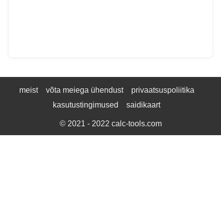
meist
võta meiega ühendust
privaatsuspoliitika
kasutustingimused
saidikaart
© 2021 - 2022
calc-tools.com