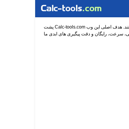
پشت Calc-tools.com یک گروه از متخصصان فناوری اطلاعات است که مشتاق ایجاد ابزارها و محتوای رایگان با کیفیت در اینترنت هستند. هدف اصلی این وب
تی، سرعت، رایگان و دقت پیگیری های ابدی ما