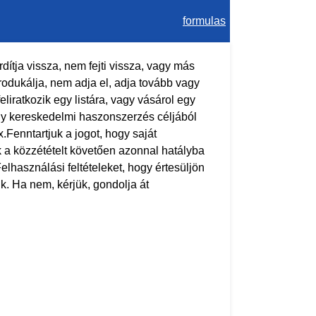
formulas
ítja vissza, nem fejti vissza, vagy más
odukálja, nem adja el, adja tovább vagy
liratkozik egy listára, vagy vásárol egy
agy kereskedelmi haszonszerzés céljából
.Fenntartjuk a jogot, hogy saját
ok a közzétételt követően azonnal hatályba
Felhasználási feltételeket, hogy értesüljön
k. Ha nem, kérjük, gondolja át