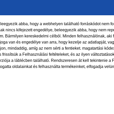
eleegyezik abba, hogy a webhelyen található forráskódot nem ford
 nincs kifejezett engedélye, beleegyezik abba, hogy nem repr
m. Bármilyen kereskedelmi célból. Minden felhasználónak, aki fe
 joga van és engedélye van arra, hogy kezelje az adatlapját, v
jon, mindaddig, amíg az nem sérti a fentieket. magatartási kódex
frissítsük a Felhasználási feltételeket, és az ilyen változtatás
erziója a láblécben található. Rendszeresen át kell tekintenie a 
ogatta oldalainkat és felhasználta termékeinket, elfogadja velün