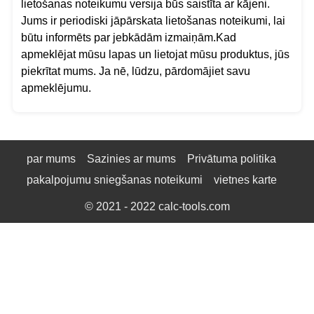
lietošanas noteikumu versija būs saistīta ar kājeni.
Jums ir periodiski jāpārskata lietošanas noteikumi, lai
būtu informēts par jebkādām izmaiņām.Kad
apmeklējat mūsu lapas un lietojat mūsu produktus, jūs
piekrītat mums. Ja nē, lūdzu, pārdomājiet savu
apmeklējumu.
par mums
Sazinies ar mums
Privātuma politika
pakalpojumu sniegšanas noteikumi
vietnes karte
© 2021 - 2022
calc-tools.com