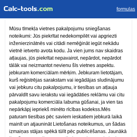
formulas
Mūsu tīmekļa vietnes pakalpojumu sniegšanas
noteikumi: Jūs piekrītat nedekompilēt vai apgriezti
inženierzinātnēs vai citādi nemēģināt iegūt nekādu
vietnē ietverto avota kodu. Ja vien jums nav skaidras
atļaujas, jūs piekrītat nepavairot, nepārdot, nepārdot
tālāk vai neizmantot nevienu šīs vietnes aspektu.
jebkuram komerciālam mērķim. Jebkuram lietotājam,
kurš reģistrējas sarakstam vai iegādājas sludinājumu
vai jebkuru citu pakalpojumu, ir tiesības un atļauja
pārvaldīt savu ierakstu vai iegādāties reklāmu vai citu
pakalpojumu komerciāla labuma gūšanai, ja vien tas
nepārkāpj iepriekš minēto rīcības kodekss.Mēs
paturam tiesības pēc saviem ieskatiem jebkurā laikā
mainīt un atjaunināt Lietošanas noteikumus, un šādas
izmaiņas stājas spēkā tūlīt pēc publicēšanas. Jaunākā