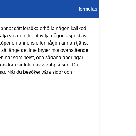
formulas
å annat sätt försöka erhålla någon källkod
sälja vidare eller utnyttja någon aspekt av
 köper en annons eller någon annan tjänst
ng, så länge det inte bryter mot ovanstående
ren när som helst, och sådana ändringar
nkas från sidfoten av webbplatsen. Du
ar. När du besöker våra sidor och