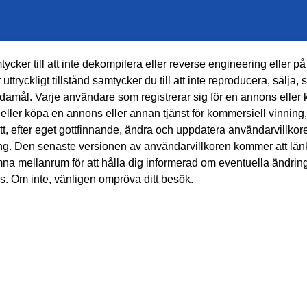
ycker till att inte dekompilera eller reverse engineering eller p
ryckligt tillstånd samtycker du till att inte reproducera, sälja, 
damål. Varje användare som registrerar sig för en annons eller
stor eller köpa en annons eller annan tjänst för kommersiell vinni
att, efter eget gottfinnande, ändra och uppdatera användarvillko
ering. Den senaste versionen av användarvillkoren kommer att lä
a mellanrum för att hålla dig informerad om eventuella ändring
. Om inte, vänligen ompröva ditt besök.