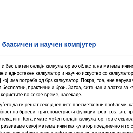
 баасичен и научен компјутер
ен и бесплатен онлајн калкулатор во областа на математички
 и едноставен калкулатор и научно искуство со калкулатор
ј кој има потреба од брз калкулатор. Покрај тоа, ние верув
 бесплатни, практични и брзи. Затоа, сите наши алатки за к
 користите во секое време, насекаде.
уѓето да ги решат секојдневните пресметковни проблеми, к
ност на броеви, тригонометриски функции грев, cos, tan, п
потека, итн. Кога имате моќен онлајн калкулатор, тоа е екв
 развиваме секој математички калкулатор поединечно и го с