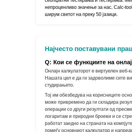
сеопфатни тестирања и тестирања. Меѓу
непроценливо значење за нас. Calc-tool
ширум светот на преку 50 јазици.
Најчесто поставувани пр
Q: Кои се функциите на онла
Онлајн калкулаторот е виртуелен веб-к
Нашата цел е да ги задоволиме сите ви
студирањето.
Тој им обезбедува на корисниците осн
може привремено да ги складира резулта
операции со други резултати од пресмет
логаритам и природни броеви и се стре
работат заедно на страната на компјуте
помеѓу основниот калкулатор и напред