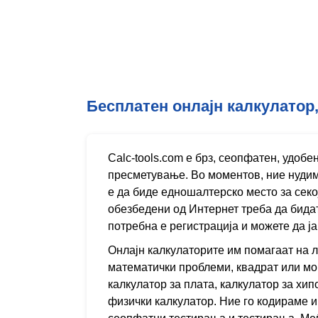
Бесплатен онлајн калкулатор,
Calc-tools.com е брз, сеопфатен, удоб
пресметување. Во моментов, ние нудиме
е да биде едношалтерско место за секо
обезбедени од Интернет треба да бидат
потребна е регистрација и можете да ја
Онлајн калкулаторите им помагаат на л
математички проблеми, квадрат или моќ
калкулатор за плата, калкулатор за хи
физички калкулатор. Ние го кодираме и