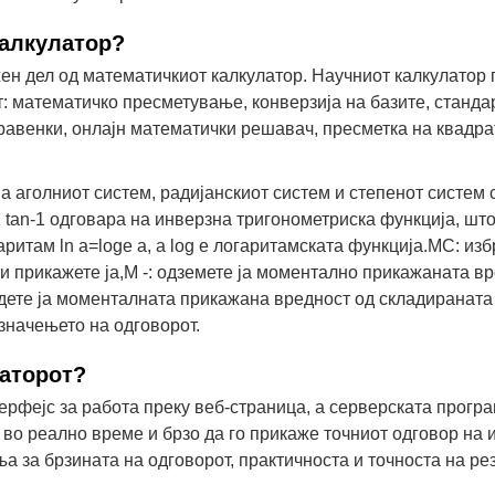
калкулатор?
ен дел од математичкиот калкулатор. Научниот калкулатор
: математичко пресметување, конверзија на базите, станда
авенки, онлајн математички решавач, пресметка на квадрат
аголниот систем, радијанскиот систем и степенот систем со
1 tan-1 одговара на инверзна тригонометриска функција, шт
огаритам ln a=loge a, а log е логаритамската функција.MC: и
 и прикажете ја,M -: одземете ја моментално прикажаната в
адете ја моменталната прикажана вредност од складираната 
 значењето на одговорот.
латорот?
ерфејс за работа преку веб-страница, а серверската програ
 во реално време и брзо да го прикаже точниот одговор на и
ња за брзината на одговорот, практичноста и точноста на ре