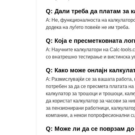
Q: Дали треба да платам за 
A: Не, функционалноста на калкулаторо
додека на луѓето повеќе не им треба.
Q: Која е пресметковната ло
A: Научните калкулатори на Calc-tools
со внатрешно тестирање и вистинска у
Q: Како може онлајн калкула
A: Размислувајќи се за вашата работа, 
потребен за да се пресмета платата на 
калкулатор за трошоци и трошоци, калк
да користат калкулатор за часови за н
за пензионирани работници, калкулатор
компании, а некои попрофесионални сц
Q: Може ли да се поврзам до 