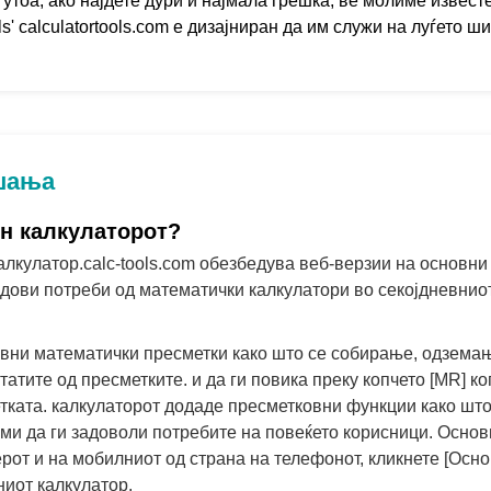
тоа, ако најдете дури и најмала грешка, ве молиме извест
s' calculatortools.com е дизајниран да им служи на луѓето ш
ашања
јн калкулаторот?
алкулатор.calc-tools.com обезбедува веб-верзии на основни
дови потреби од математички калкулатори во секојдневниот
овни математички пресметки како што се собирање, одземањ
тите од пресметките. и да ги повика преку копчето [MR] ко
ката. калкулаторот додаде пресметковни функции како што с
ми да ги задоволи потребите на повеќето корисници. Основ
рот и на мобилниот од страна на телефонот, кликнете [Осно
ниот калкулатор.