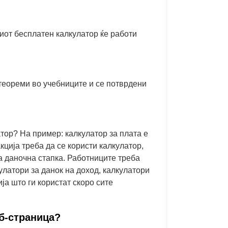
иот бесплатен калкулатор ќе работи
 теореми во учебниците и се потврдени
атор? На пример: калкулатор за плата е
кција треба да се користи калкулатор,
за даночна стапка. Работниците треба
улатори за данок на доход, калкулатори
ја што ги користат скоро сите
еб-страница?