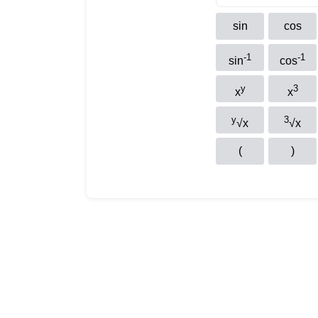
sin
cos
-1
-1
sin
cos
y
3
x
x
y
3
√x
√x
(
)