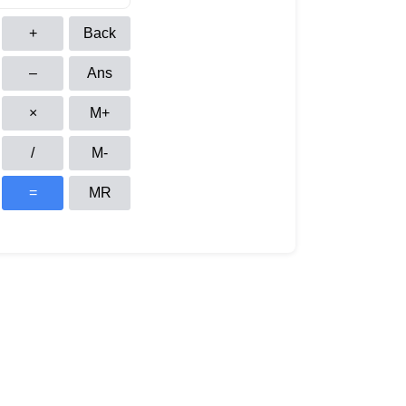
+
Back
–
Ans
×
M+
/
M-
=
MR