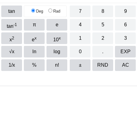
tan
7
8
9
Deg
Rad
π
e
4
5
6
-1
tan
1
2
3
2
x
x
x
e
10
√x
ln
log
0
.
EXP
1/x
%
n!
±
RND
AC