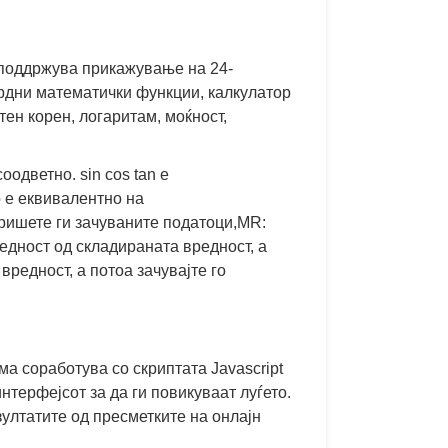
 поддржува прикажување на 24-
рдни математички функции, калкулатор
ен корен, логаритам, моќност,
одветно. sin cos tan е
о е еквивалентно на
збришете ги зачуваните податоци,MR:
редност од складираната вредност, а
вредност, а потоа зачувајте го
ма соработува со скриптата Javascript
нтерфејсот за да ги повикуваат луѓето.
зултатите од пресметките на онлајн