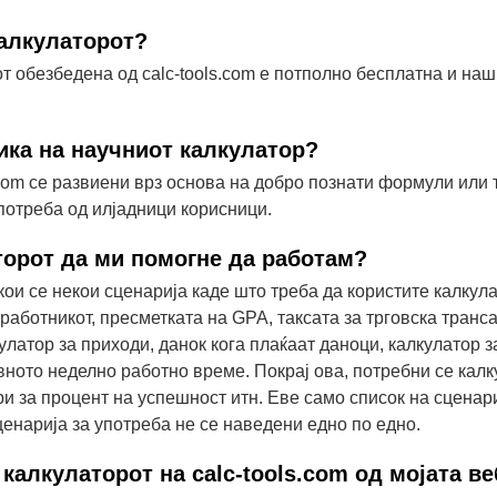
калкулаторот?
т обезбедена од calc-tools.com е потполно бесплатна и наш
гика на научниот калкулатор?
.com се развиени врз основа на добро познати формули или
потреба од илјадници корисници.
торот да ми помогне да работам?
кои се некои сценарија каде што треба да користите калкул
работникот, пресметката на GPA, таксата за трговска транса
улатор за приходи, данок кога плаќаат даноци, калкулатор 
ивното неделно работно време. Покрај ова, потребни се калк
и за процент на успешност итн. Еве само список на сценари
енарија за употреба не се наведени едно по едно.
калкулаторот на calc-tools.com од мојата в