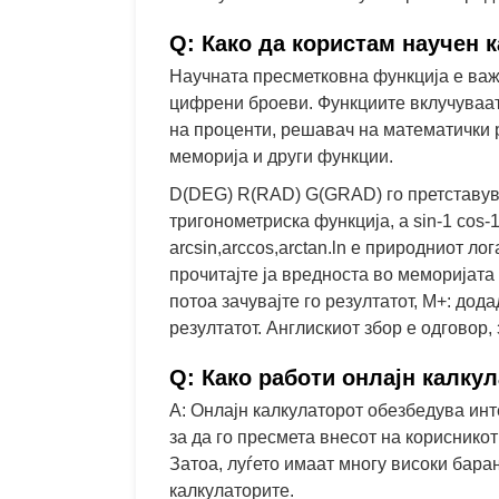
Q: Како да користам научен 
Научната пресметковна функција е важ
цифрени броеви. Функциите вклучуваат
на проценти, решавач на математички р
меморија и други функции.
D(DEG) R(RAD) G(GRAD) го претставува 
тригонометриска функција, а sin-1 cos-
arcsin,arccos,arctan.ln е природниот л
прочитајте ја вредноста во меморијата
потоа зачувајте го резултатот, M+: дод
резултатот. Англискиот збор е одговор,
Q: Како работи онлајн калку
A: Онлајн калкулаторот обезбедува инт
за да го пресмета внесот на корисникот
Затоа, луѓето имаат многу високи бара
калкулаторите.