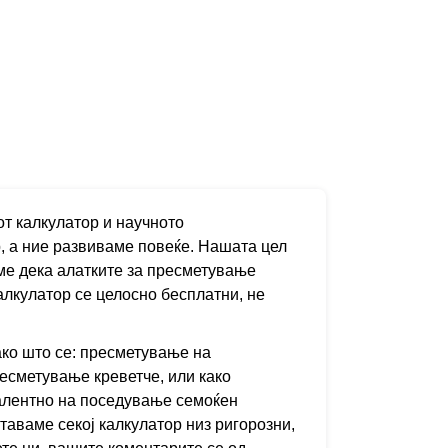
от калкулатор и научното
, а ние развиваме повеќе. Нашата цел
аме дека алатките за пресметување
алкулатор се целосно бесплатни, не
ако што се: пресметување на
ресметување креветче, или како
ивалентно на поседување семоќен
таваме секој калкулатор низ ригорозни,