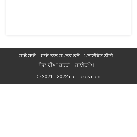
ਸਾਡੇ ਬਾਰੇ
ਸਾਡੇ ਨਾਲ ਸੰਪਰਕ ਕਰੋ
ਪਰਾਈਵੇਟ ਨੀਤੀ
ਸੇਵਾ ਦੀਆਂ ਸ਼ਰਤਾਂ
ਸਾਈਟਮੈਪ
© 2021 - 2022
calc-tools.com